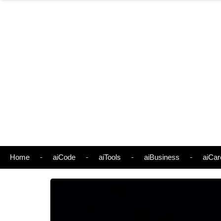
Home
aiCode
aiTools
aiBusiness
aiCar