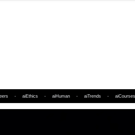
eers
aiEthics
aiHuman
aiTrends
aiCourse