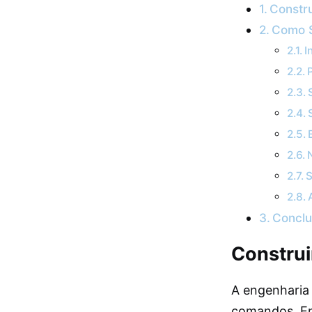
Constr
Como S
I
S
Concl
Construi
A engenharia 
comandos. Env