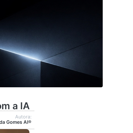
om a IA
Autora:
da Gomes AI®