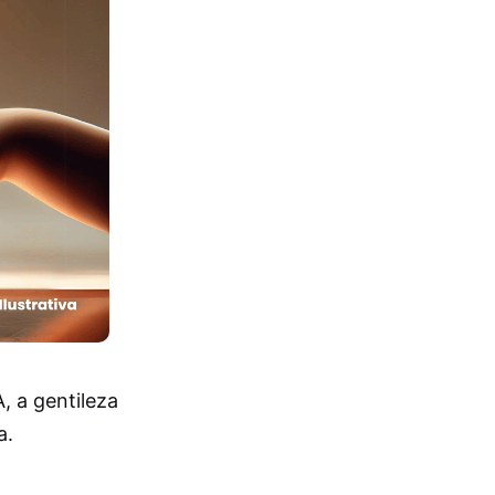
, a gentileza
a.