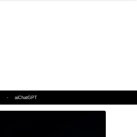
s
aiChatGPT