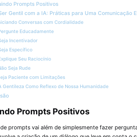
uindo Prompts Positivos
er Gentil com a IA: Práticas para Uma Comunicação E
niciando Conversas com Cordialidade
Pergunte Educadamente
Seja Incentivador
Seja Específico
Explique Seu Raciocínio
Não Seja Rude
eja Paciente com Limitações
A Gentileza Como Reflexo de Nossa Humanidade
usão
ndo Prompts Positivos
de prompts vai além de simplesmente fazer pergunta
olve a criação de um diálogo que leve em conta o c