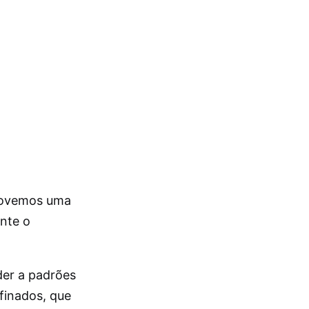
omovemos uma
nte o
der a padrões
finados, que