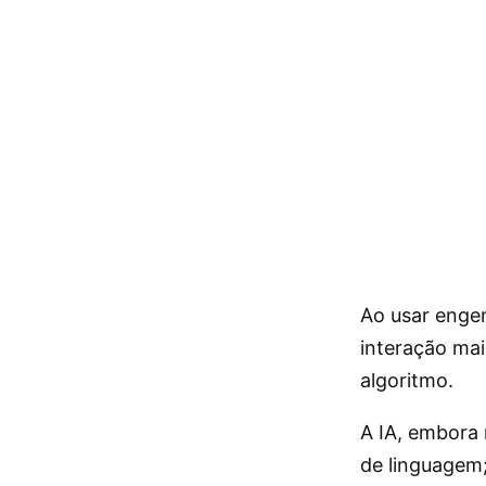
Ao usar enge
interação ma
algoritmo.
A IA, embora
de linguagem;