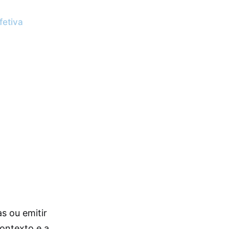
fetiva
s ou emitir
ontexto e a