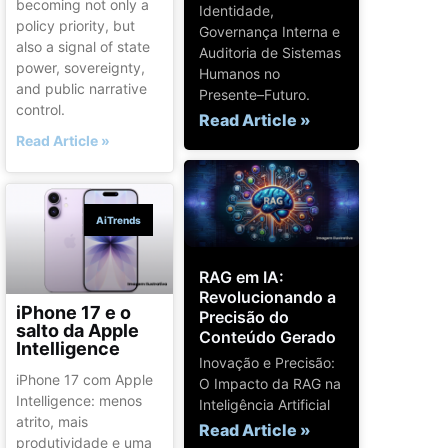
becoming not only a
Identidade,
policy priority, but
Governança Interna e
also a signal of state
Auditoria de Sistemas
power, sovereignty,
Humanos no
and public narrative
Presente–Futuro.
control.
Read Article »
Read Article »
AiTrends
RAG em IA:
Revolucionando a
iPhone 17 e o
Precisão do
salto da Apple
Conteúdo Gerado
Intelligence
Inovação e Precisão:
iPhone 17 com Apple
O Impacto da RAG na
Intelligence: menos
Inteligência Artificial
atrito, mais
Read Article »
produtividade e uma