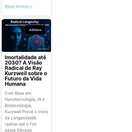
Read Article »
AiEthics
Imortalidade até
2030? A Visão
Radical de Ray
Kurzweil sobre o
Futuro da Vida
Humana
Com Base em
Nanotecnologia, IA e
Biotecnologia,
Kurzweil Prevê o Início
da Longevidade
radical até o Fim
desta Década