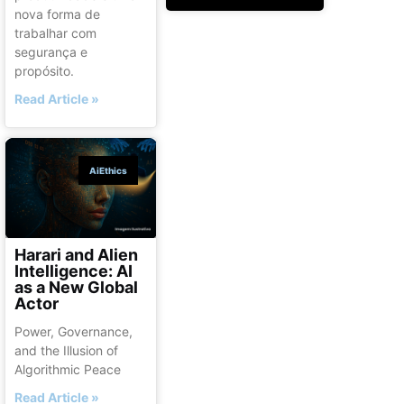
nova forma de
trabalhar com
segurança e
propósito.
Read Article »
AiEthics
Harari and Alien
Intelligence: AI
as a New Global
Actor
Power, Governance,
and the Illusion of
Algorithmic Peace
Read Article »