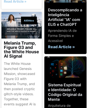
Read Article »
Descomplicando a
Inteligência
Artificial “IA” com
AiEthics
ELI5 e ChatGPT
Aprendendo IA de
Forma Simples e
Acessível
Melania Trump,
Read Article »
Figure 03 and
the White House
AI Signal
The White House
launched Genesis
Mission, showcased
Figure 03 with
Melania Trump, and
Sistema Espiritual
then posted cryptic
e Identidade: O
glitch-style videos.
Código Original da
Mente
Together, these
events suggest AI is
Arquitetura de