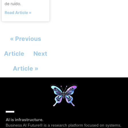
de ruído.
Read Article »
« Previous
Article
Next
Article »
AI is infrastructure.
Business AI Future® is a research platform focused on systems,