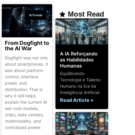
Most Read
AiTrends
From Dogfight to
the AI War
A IA Reforçando
Dogfight was not only
as Habilidades
about smartphones. It
Humanas
was about platform
Equilibrando
control, interface
Tecnologia e Talento
power, and
Humano na Era da
distribution. That is
Inteligência Artificial
why it still helps
Read Article »
explain the current AI
war over models,
chips, data centers,
multimodality, and
centralized power.