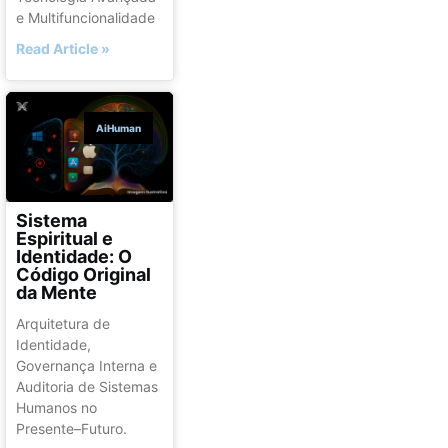
e Multifuncionalidade
Read Article »
AiHuman
Sistema
Espiritual e
Identidade: O
Código Original
da Mente
Arquitetura de
Identidade,
Governança Interna e
Auditoria de Sistemas
Humanos no
Presente–Futuro.