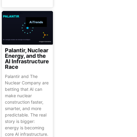
AiTrends
Palantir, Nuclear
Energy, and the
AI Infrastructure
Race
Palantir and The
Nuclear Company are
betting that AI can
make nuclear
construction faster,
smarter, and more
predictable. The real
story is bigger:
energy is becoming
core AI infrastructure.