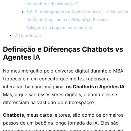
de produtos da minha loja?
P: A integração do Agente IA pode ser feita além
do WhatsApp, como no WhatsApp Business,
Telegram, Instagram, entre outros?
Conclusão
Definição e Diferenças Chatbots vs
Agentes
IA
No meu mergulho pelo universo digital durante o MBA,
tropecei em um conceito que me fez repensar a
interação humano-máquina:
os Chatbots e Agentes IA
.
Mas, o que são esses seres digitais, e como eles se
diferenciam na vastidão do ciberespaço?
Chatbots
, meus caros leitores, são como os primeiros
passos de um bebê na longa jornada da IA. Eles são
programados para responder perguntas com base em