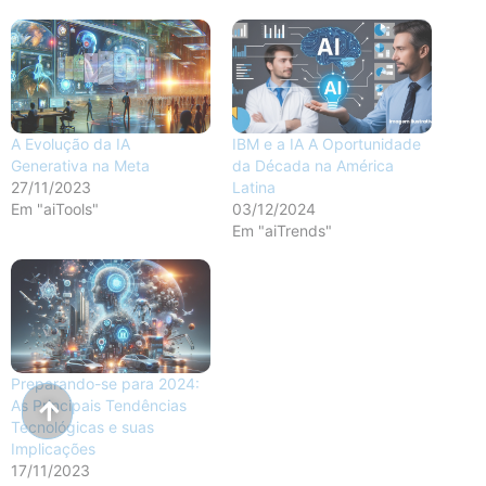
A Evolução da IA
IBM e a IA A Oportunidade
Generativa na Meta
da Década na América
27/11/2023
Latina
Em "aiTools"
03/12/2024
Em "aiTrends"
Preparando-se para 2024:
As Principais Tendências
Tecnológicas e suas
Implicações
17/11/2023