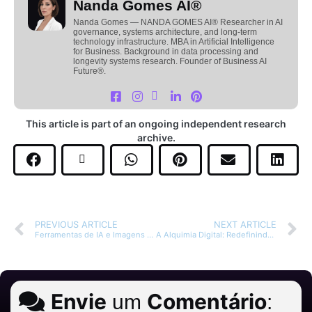
Nanda Gomes AI®
Nanda Gomes — NANDA GOMES AI® Researcher in AI
governance, systems architecture, and long-term
technology infrastructure. MBA in Artificial Intelligence
for Business. Background in data processing and
longevity systems research. Founder of Business AI
Future®.
This article is part of an ongoing independent research
archive.
PREVIOUS ARTICLE
NEXT ARTICLE
Ferramentas de IA e Imagens que Estão Moldando o Futuro
A Alquimia Digital: Redefinindo a Moda com Inteligência Artificial
Envie
Comentário
um
: