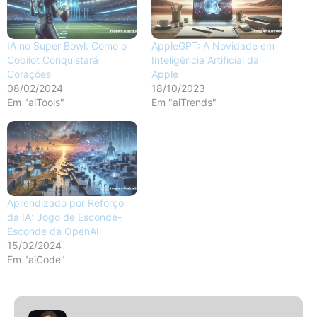
IA no Super Bowl: Como o
AppleGPT: A Novidade em
Copilot Conquistará
Inteligência Artificial da
Corações
Apple
08/02/2024
18/10/2023
Em "aiTools"
Em "aiTrends"
Aprendizado por Reforço
da IA: Jogo de Esconde-
Esconde da OpenAI
15/02/2024
Em "aiCode"