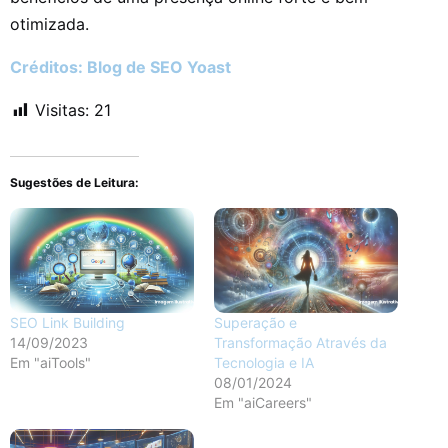
otimizada.
Créditos:
Blog de SEO Yoast
Visitas:
21
Sugestões de Leitura:
SEO Link Building
Superação e
14/09/2023
Transformação Através da
Em "aiTools"
Tecnologia e IA
08/01/2024
Em "aiCareers"