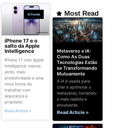
Most Read
AiTrends
iPhone 17 e o
salto da Apple
Metaverso e IA:
Intelligence
Como As Duas
iPhone 17 com Apple
Tecnologias Estão
Intelligence: menos
se Transformando
atrito, mais
Mutuamente
produtividade e uma
A IA é usada para
nova forma de
criar e aprimorar o
trabalhar com
metaverso, tornando-
segurança e
o mais realista e
propósito.
envolvente.
Read Article »
Read Article »