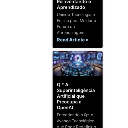
Reinventando o
Aprendizado
Unindo Tecnologia e
Ensino para Moldar o
Futuro da
Aprendizagem
Read Article »
Q * A
Superinteligência
Artificial que
Preocupa a
OpenAI
Entendendo o Q*, o
Avanço Tecnológico
que Pode Redefinir o