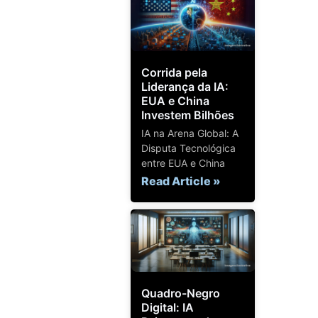
Corrida pela
Liderança da IA:
EUA e China
Investem Bilhões
IA na Arena Global: A
Disputa Tecnológica
entre EUA e China
Read Article »
Quadro-Negro
Digital: IA