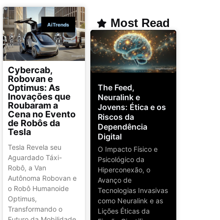
Most Read
AiTrends
Cybercab,
Robovan e
The Feed,
Optimus: As
Inovações que
Neuralink e
Roubaram a
Jovens: Ética e os
Cena no Evento
Riscos da
de Robôs da
Dependência
Tesla
Digital
Tesla Revela seu
O Impacto Físico e
Aguardado Táxi-
Psicológico da
Robô, a Van
Hiperconexão, o
Autônoma Robovan e
Avanço de
o Robô Humanoide
Tecnologias Invasivas
Optimus,
como Neuralink e as
Transformando o
Lições Éticas da
Futuro da Mobilidade