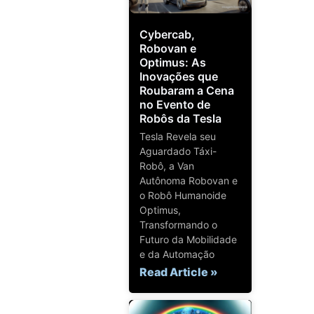
Cybercab,
Robovan e
Optimus: As
Inovações que
Roubaram a Cena
no Evento de
Robôs da Tesla
Tesla Revela seu
Aguardado Táxi-
Robô, a Van
Autônoma Robovan e
o Robô Humanoide
Optimus,
Transformando o
Futuro da Mobilidade
e da Automação
Read Article »