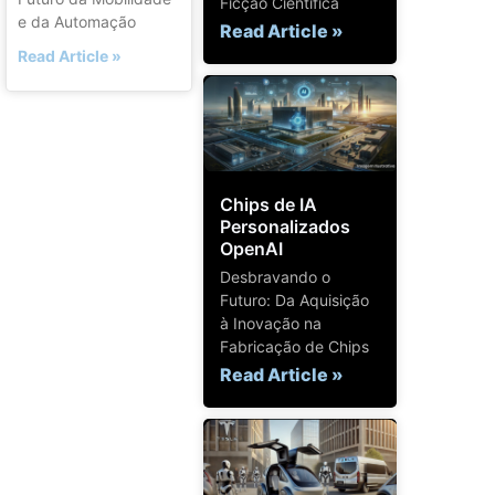
Ficção Científica
e da Automação
Read Article »
Read Article »
Chips de IA
Personalizados
OpenAI
Desbravando o
Futuro: Da Aquisição
à Inovação na
Fabricação de Chips
Read Article »