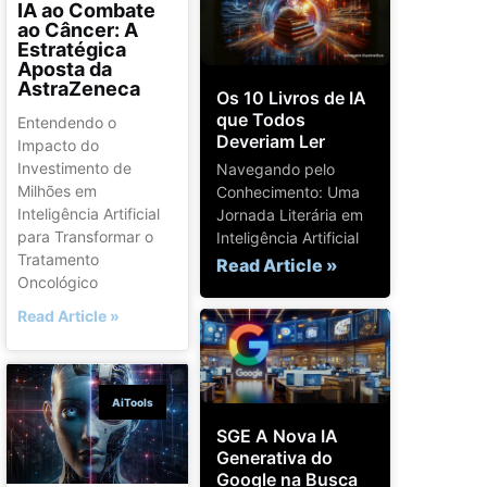
IA ao Combate
ao Câncer: A
Estratégica
Aposta da
AstraZeneca
Os 10 Livros de IA
que Todos
Entendendo o
Deveriam Ler
Impacto do
Investimento de
Navegando pelo
Milhões em
Conhecimento: Uma
Inteligência Artificial
Jornada Literária em
para Transformar o
Inteligência Artificial
Tratamento
Read Article »
Oncológico
Read Article »
AiTools
SGE A Nova IA
Generativa do
Google na Busca