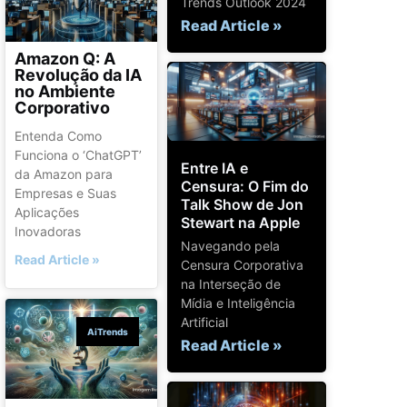
Trends Outlook 2024
Read Article »
Amazon Q: A
Revolução da IA
no Ambiente
Corporativo
Entenda Como
Funciona o ‘ChatGPT’
Entre IA e
da Amazon para
Censura: O Fim do
Empresas e Suas
Talk Show de Jon
Aplicações
Stewart na Apple
Inovadoras
Navegando pela
Read Article »
Censura Corporativa
na Interseção de
Mídia e Inteligência
Artificial
AiTrends
Read Article »