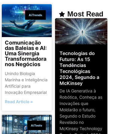
Most Read
AiTrends
Comunicação
das Baleias e AI:
Tecnologias do
Uma Sinergia
Transformadora
Futuro: As 15
nos Negócios
Tendências
Tecnológicas
Unindo Biologia
2024, Segundo a
Marinha e Inteligência
McKinsey
Artificial para
De IA Generativa à
Inovação Empresarial
Robótica, Conheça as
Read Article »
Inovações que
Moldarão o futuro,
Segundo o Estudo
Revelado no
AiTools
McKinsey Technology