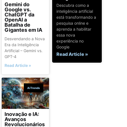
Gemini do
Descubra como a
Google vs.
inteligência artificial
ChatGPT da
está transformando a
OpenAI a
pesquisa online e
Batalha de
aprenda a habilitar
Gigantes em IA
essa nova
Desvendando a Nova
experiência no
Era da Inteligência
Google
Artificial – Gemini vs.
Read Article »
GPT-4
Read Article »
AiTrends
Inovação e IA:
Avanços
Revolucionários