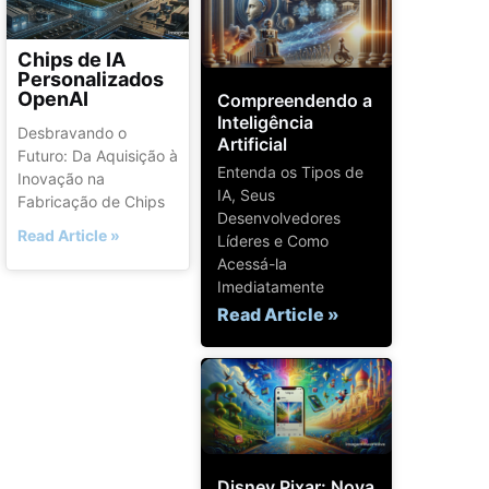
Chips de IA
Personalizados
OpenAI
Compreendendo a
Inteligência
Desbravando o
Artificial
Futuro: Da Aquisição à
Entenda os Tipos de
Inovação na
IA, Seus
Fabricação de Chips
Desenvolvedores
Read Article »
Líderes e Como
Acessá-la
Imediatamente
Read Article »
Disney Pixar: Nova