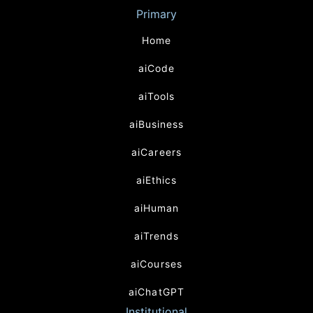
Primary
Home
aiCode
aiTools
aiBusiness
aiCareers
aiEthics
aiHuman
aiTrends
aiCourses
aiChatGPT
Institutional