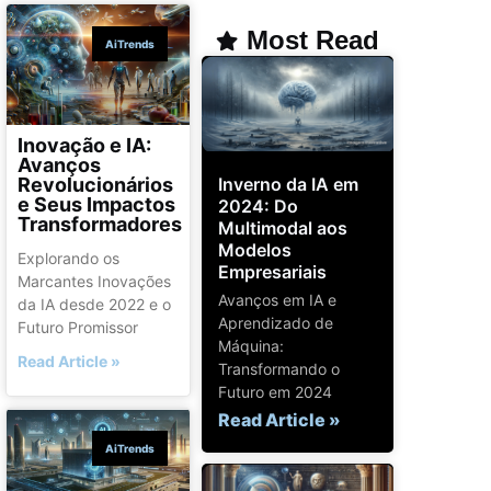
Most Read
AiTrends
Inovação e IA:
Avanços
Inverno da IA ​​em
Revolucionários
e Seus Impactos
2024: Do
Transformadores
Multimodal aos
Modelos
Explorando os
Empresariais
Marcantes Inovações
Avanços em IA e
da IA desde 2022 e o
Aprendizado de
Futuro Promissor
Máquina:
Read Article »
Transformando o
Futuro em 2024
Read Article »
AiTrends