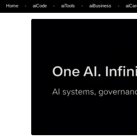
Home
aiCode
aiTools
aiBusiness
aiCar