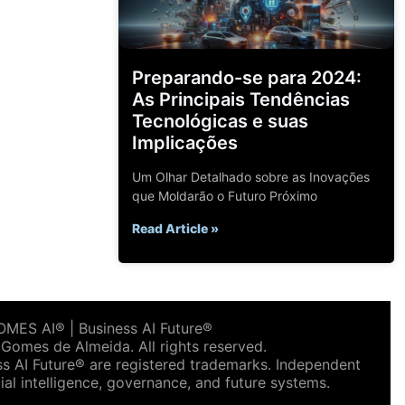
Preparando-se para 2024:
As Principais Tendências
Tecnológicas e suas
Implicações
Um Olhar Detalhado sobre as Inovações
que Moldarão o Futuro Próximo
Read Article »
ES AI® | Business AI Future®
omes de Almeida. All rights reserved.
AI Future® are registered trademarks. Independent
ial intelligence, governance, and future systems.