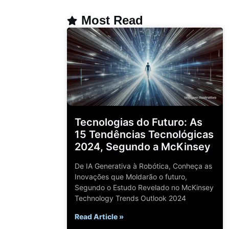
Most Read
Tecnologias do Futuro: As
15 Tendências Tecnológicas
2024, Segundo a McKinsey
De IA Generativa à Robótica, Conheça as
Inovações que Moldarão o futuro,
Segundo o Estudo Revelado no McKinsey
Technology Trends Outlook 2024
Read Article »