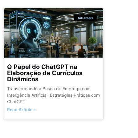
AiCareers
O Papel do ChatGPT na
Elaboração de Currículos
Dinâmicos
Transformando a Busca de Emprego com
Inteligência Artificial: Estratégias Práticas com
ChatGPT
Read Article »