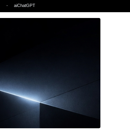
s
aiChatGPT