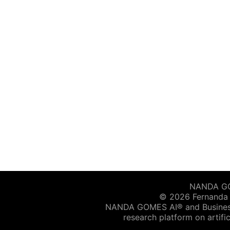
NANDA GOM
© 2026 Fernanda G
NANDA GOMES AI® and Business 
research platform on artific