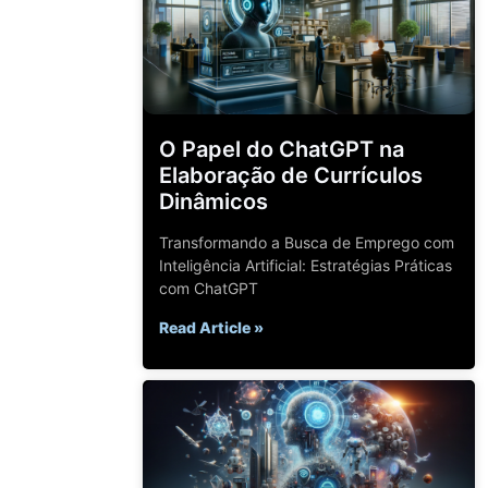
O Papel do ChatGPT na
Elaboração de Currículos
Dinâmicos
Transformando a Busca de Emprego com
Inteligência Artificial: Estratégias Práticas
com ChatGPT
Read Article »