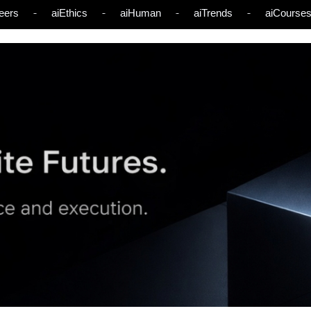
eers
aiEthics
aiHuman
aiTrends
aiCourse