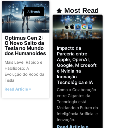
Most Read
AiTrends
Optimus Gen 2:
O Novo Salto da
Impacto da
Tesla no Mundo
dos Humanoides
Parceria entre
Apple, OpenAI,
Mais Leve, Rápido e
Google, Microsoft
Habilidoso: A
e Nvidia na
Evolução do Robô da
Inovação
Tesla
Tecnológica e IA
Read Article »
Como a Colaboração
entre Gigantes da
Tecnologia está
Moldando o Futuro da
Inteligência Artificial e
Inovação.
Read Article »