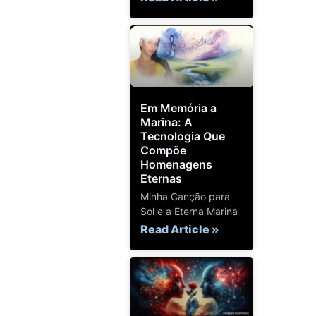
Em Memória a
Marina: A
Tecnologia Que
Compõe
Homenagens
Eternas
Minha Canção para
Sol e a Eterna Marina
Read Article »