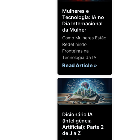
Mulheres e
Tecnologia: IA no
Dia Internacional
da Mulher
Como Mulheres Estão
Redefinindo
Fronteiras na
Tecnologia da IA
Read Article »
Dicionário IA
(Inteligência
Artificial): Parte 2
de J a Z