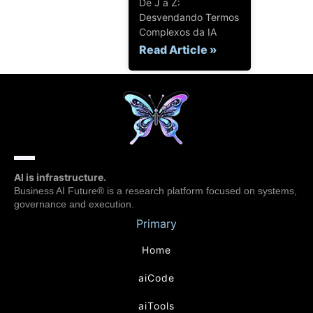
De J a Z:
Desvendando Termos
Complexos da IA
Read Article »
AI is infrastructure.
Business AI Future® is a research platform focused on systems,
governance and execution.
Primary
Home
aiCode
aiTools