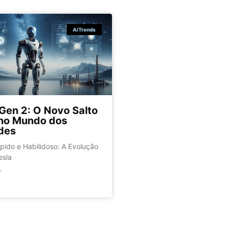
AiTrends
Gen 2: O Novo Salto
 no Mundo dos
des
pido e Habilidoso: A Evolução
esla
»