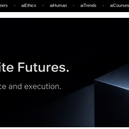
eers
aiEthics
aiHuman
aiTrends
aiCourse