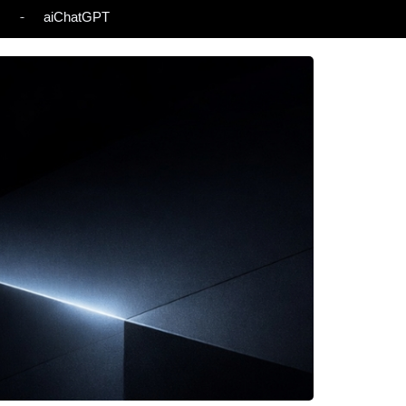
s
aiChatGPT