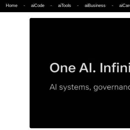
Home
aiCode
aiTools
aiBusiness
aiCar