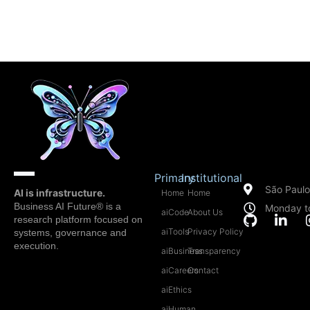
Primary
Institutional
São Paulo 
AI is infrastructure.
Home
Home
Business AI Future® is a
Monday t
aiCode
About Us
research platform focused on
aiTools
Privacy Policy
systems, governance and
execution.
aiBusiness
Transparency
aiCareers
Contact
aiEthics
aiHuman