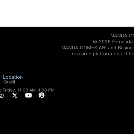
NANDA GOM
© 2026 Fernanda G
NANDA GOMES AI® and Business 
research platform on artific
Location
- Brazil
o Friday, 11:00 AM–4:00 PM