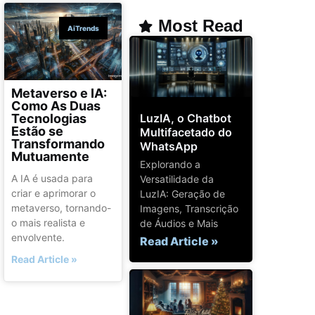
Most Read
AiTrends
Metaverso e IA:
Como As Duas
LuzIA, o Chatbot
Tecnologias
Estão se
Multifacetado do
Transformando
WhatsApp
Mutuamente
Explorando a
A IA é usada para
Versatilidade da
criar e aprimorar o
LuzIA: Geração de
metaverso, tornando-
Imagens, Transcrição
o mais realista e
de Áudios e Mais
envolvente.
Read Article »
Read Article »