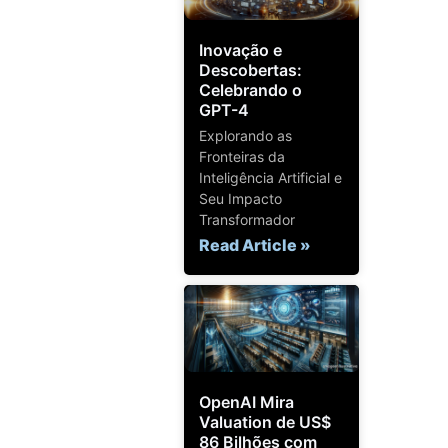
Inovação e
Descobertas:
Celebrando o
GPT-4
Explorando as
Fronteiras da
Inteligência Artificial e
Seu Impacto
Transformador
Read Article »
OpenAI Mira
Valuation de US$
86 Bilhões com