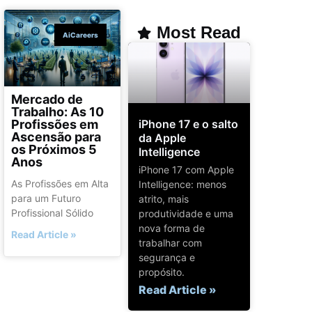
Most Read
AiCareers
Mercado de
Trabalho: As 10
iPhone 17 e o salto
Profissões em
Ascensão para
da Apple
os Próximos 5
Intelligence
Anos
iPhone 17 com Apple
As Profissões em Alta
Intelligence: menos
para um Futuro
atrito, mais
Profissional Sólido
produtividade e uma
nova forma de
Read Article »
trabalhar com
segurança e
propósito.
Read Article »