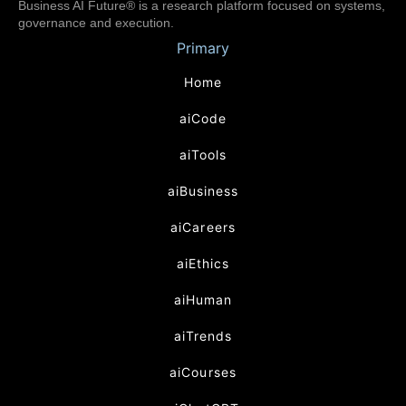
Business AI Future® is a research platform focused on systems,
governance and execution.
Primary
Home
aiCode
aiTools
aiBusiness
aiCareers
aiEthics
aiHuman
aiTrends
aiCourses