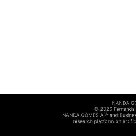
NANDA GOM
© 2026 Fernanda G
NANDA GOMES AI® and Business 
research platform on artific