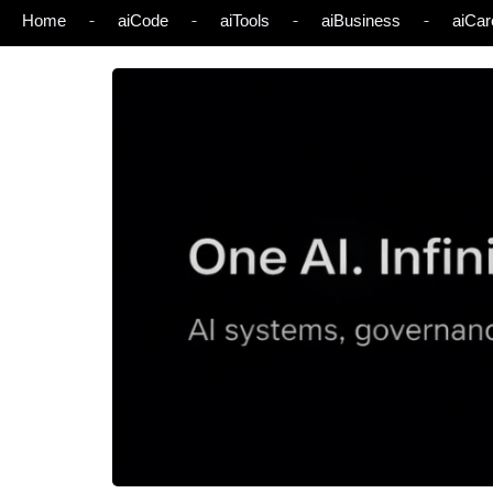
Home
aiCode
aiTools
aiBusiness
aiCar