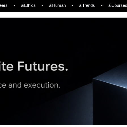
eers
aiEthics
aiHuman
aiTrends
aiCourse