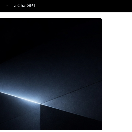
s
aiChatGPT