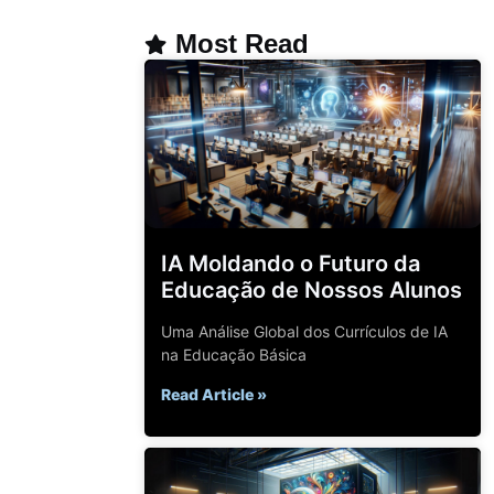
Most Read
IA Moldando o Futuro da
Educação de Nossos Alunos
Uma Análise Global dos Currículos de IA
na Educação Básica
Read Article »