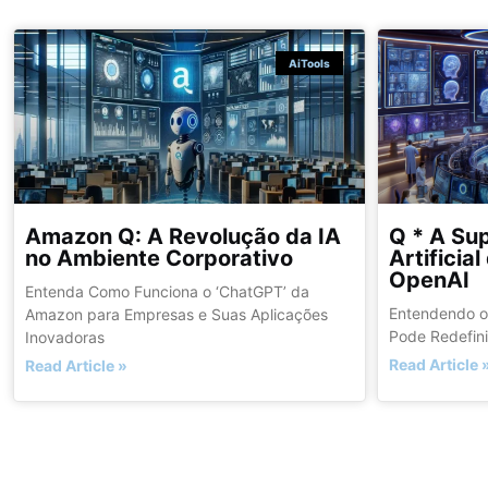
AiTools
Amazon Q: A Revolução da IA
Q * A Sup
no Ambiente Corporativo
Artificia
OpenAI
Entenda Como Funciona o ‘ChatGPT’ da
Entendendo o
Amazon para Empresas e Suas Aplicações
Pode Redefini
Inovadoras
Read Article 
Read Article »