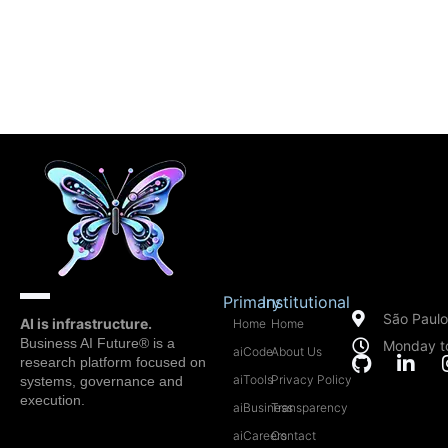
Primary
Institutional
São Paulo 
AI is infrastructure.
Home
Home
Business AI Future® is a
Monday t
aiCode
About Us
research platform focused on
aiTools
Privacy Policy
systems, governance and
execution.
aiBusiness
Transparency
aiCareers
Contact