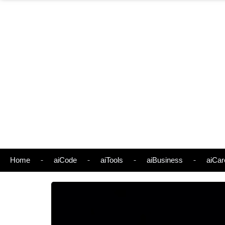
Home
aiCode
aiTools
aiBusiness
aiCar