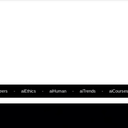
eers
aiEthics
aiHuman
aiTrends
aiCourse