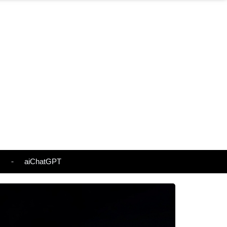
s
aiChatGPT