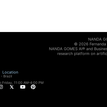
NANDA GOM
© 2026 Fernanda G
NANDA GOMES AI® and Business 
research platform on artific
Location
- Brazil
o Friday, 11:00 AM–4:00 PM