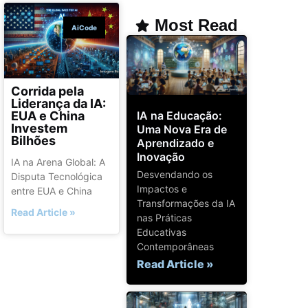
Most Read
AiCode
Corrida pela
Liderança da IA:
IA na Educação:
EUA e China
Investem
Uma Nova Era de
Bilhões
Aprendizado e
Inovação
IA na Arena Global: A
Desvendando os
Disputa Tecnológica
Impactos e
entre EUA e China
Transformações da IA
Read Article »
nas Práticas
Educativas
Contemporâneas
Read Article »