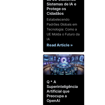
Sistemas de IA e
Protege os
Cidadãos
Estabelecendo
Padrões Globais em
Tecnologia: Como a
UE Molda o Futuro da
IA
Read Article »
Q * A
Superinteligência
Artificial que
Preocupa a
OpenAI