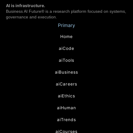
AI is infrastructure.
Business AI Future® is a research platform focused on systems,
governance and execution.
Primary
Home
aiCode
aiTools
aiBusiness
aiCareers
aiEthics
aiHuman
aiTrends
aiCourses