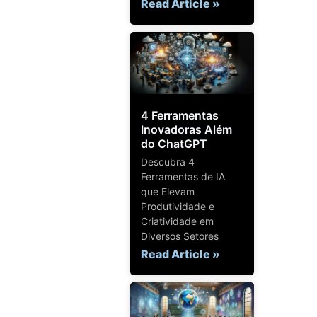
Read Article »
4 Ferramentas
Inovadoras Além
do ChatGPT
Descubra 4
Ferramentas de IA
que Elevam
Produtividade e
Criatividade em
Diversos Setores
Read Article »