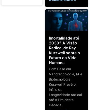
Imortalidade até
2030? A Visão
Radical de Ray
Kurzweil sobre o
Futuro da Vida
Humana
Com Base em
Nanotecnologia, IA e
Biotecnologia,
Kurzweil Prevê o
Início da
Longevidade radical
até o Fim desta
Década