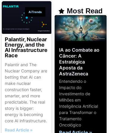
Most Read
AiTrends
Palantir, Nuclear
Energy, and the
IA ao Combate ao
AI Infrastructure
Race
Câncer: A
Estratégica
Palantir and The
Aposta da
Nuclear Company are
AstraZeneca
betting that AI can
Entendendo o
make nuclear
Impacto do
construction faster,
Investimento de
smarter, and more
Milhões em
predictable. The real
Inteligência Artificial
story is bigger:
para Transformar o
energy is becoming
Tratamento
core AI infrastructure.
Oncológico
Read Article »
Read Article »