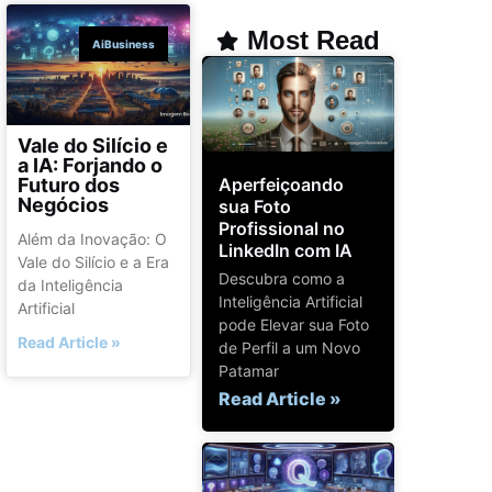
Most Read
AiBusiness
Vale do Silício e
a IA: Forjando o
Aperfeiçoando
Futuro dos
Negócios
sua Foto
Profissional no
Além da Inovação: O
LinkedIn com IA
Vale do Silício e a Era
Descubra como a
da Inteligência
Inteligência Artificial
Artificial
pode Elevar sua Foto
Read Article »
de Perfil a um Novo
Patamar
Read Article »