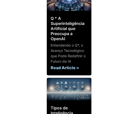
Q * A
Superinteligência
Artificial que
Preocupa a
OpenAI
Entendendo o Q*, o
Avanço Tecnológico
que Pode Redefinir o
Futuro da IA
Read Article »
Tipos de
Inteligência