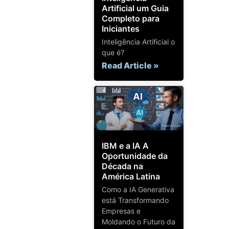
Artificial um Guia
Completo para
Iniciantes
Inteligência Artificial o
que é?
Read Article »
IBM e a IA A
Oportunidade da
Década na
América Latina
Como a IA Generativa
está Transformando
Empresas e
Moldando o Futuro da