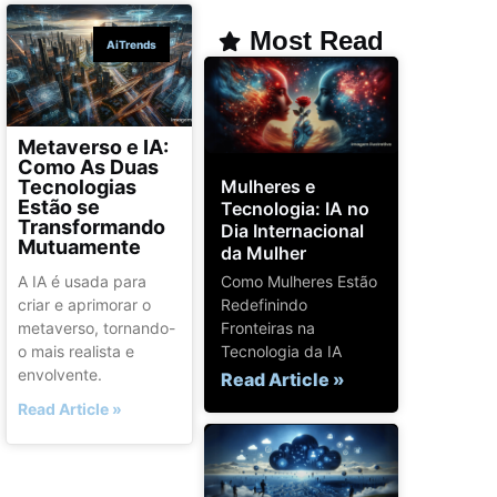
Most Read
AiTrends
Metaverso e IA:
Como As Duas
Mulheres e
Tecnologias
Estão se
Tecnologia: IA no
Transformando
Dia Internacional
Mutuamente
da Mulher
Como Mulheres Estão
A IA é usada para
Redefinindo
criar e aprimorar o
Fronteiras na
metaverso, tornando-
Tecnologia da IA
o mais realista e
envolvente.
Read Article »
Read Article »