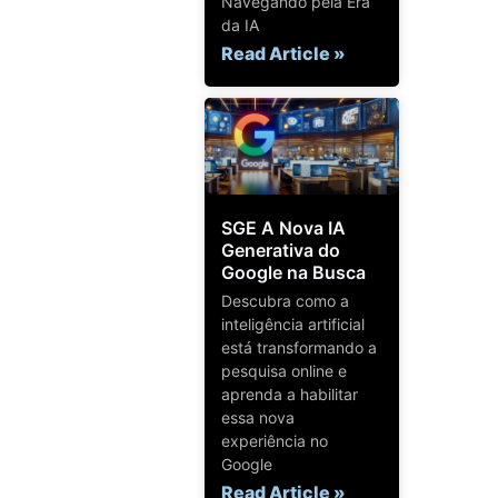
Navegando pela Era
da IA
Read Article »
SGE A Nova IA
Generativa do
Google na Busca
Descubra como a
inteligência artificial
está transformando a
pesquisa online e
aprenda a habilitar
essa nova
experiência no
Google
Read Article »