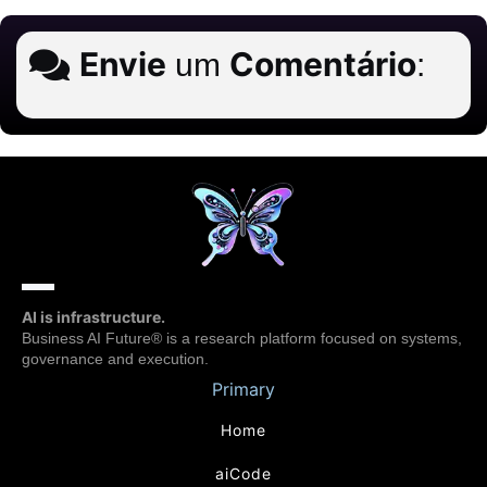
Envie
Comentário
um
:
AI is infrastructure.
Business AI Future® is a research platform focused on systems,
governance and execution.
Primary
Home
aiCode