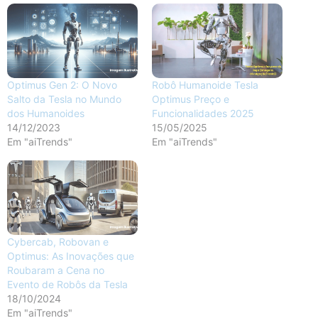
Optimus Gen 2: O Novo
Robô Humanoide Tesla
Salto da Tesla no Mundo
Optimus Preço e
dos Humanoides
Funcionalidades 2025
14/12/2023
15/05/2025
Em "aiTrends"
Em "aiTrends"
Cybercab, Robovan e
Optimus: As Inovações que
Roubaram a Cena no
Evento de Robôs da Tesla
18/10/2024
Em "aiTrends"