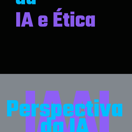
IA e Ética
BY: NANDA GOMES AI
IAAI
Perspectiva
da IA