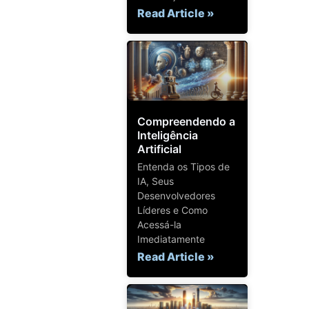
Read Article »
Compreendendo a
Inteligência
Artificial
Entenda os Tipos de
IA, Seus
Desenvolvedores
Líderes e Como
Acessá-la
Imediatamente
Read Article »