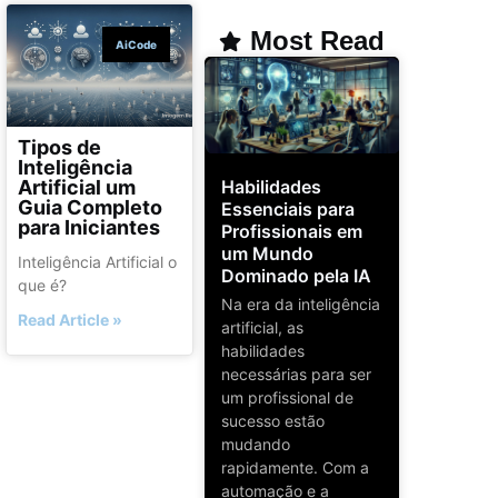
Most Read
AiCode
Tipos de
Inteligência
Habilidades
Artificial um
Guia Completo
Essenciais para
para Iniciantes
Profissionais em
um Mundo
Inteligência Artificial o
Dominado pela IA
que é?
Na era da inteligência
Read Article »
artificial, as
habilidades
necessárias para ser
um profissional de
sucesso estão
mudando
rapidamente. Com a
automação e a