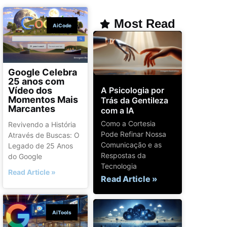
Most Read
AiCode
Google Celebra
25 anos com
A Psicologia por
Vídeo dos
Momentos Mais
Trás da Gentileza
Marcantes
com a IA
Como a Cortesia
Revivendo a História
Pode Refinar Nossa
Através de Buscas: O
Comunicação e as
Legado de 25 Anos
Respostas da
do Google
Tecnologia
Read Article »
Read Article »
AiTools