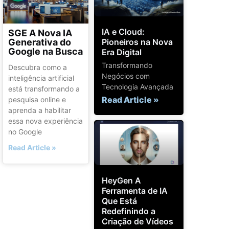
IA e Cloud:
SGE A Nova IA
Generativa do
Pioneiros na Nova
Google na Busca
Era Digital
Transformando
Descubra como a
Negócios com
inteligência artificial
Tecnologia Avançada
está transformando a
Read Article »
pesquisa online e
aprenda a habilitar
essa nova experiência
no Google
Read Article »
HeyGen A
Ferramenta de IA
Que Está
Redefinindo a
Criação de Vídeos