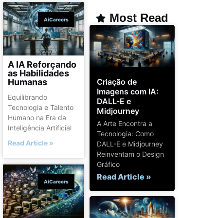
Most Read
AiCareers
A IA Reforçando
as Habilidades
Criação de
Humanas
Imagens com IA:
Equilibrando
DALL-E e
Tecnologia e Talento
Midjourney
Humano na Era da
A Arte Encontra a
Inteligência Artificial
Tecnologia: Como
Read Article »
DALL-E e Midjourney
Reinventam o Design
Gráfico
Read Article »
AiCareers