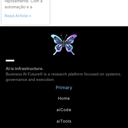
rapidamente. Com a
automação e a
Read Article »
AI is infrastructure.
Business AI Future® is a research platform focused on systems,
governance and execution.
Primary
Home
aiCode
aiTools