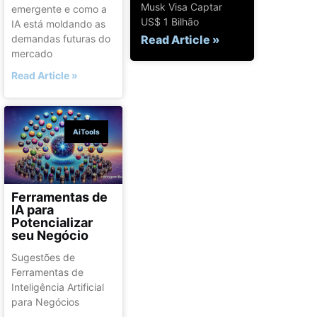
Musk Visa Captar
emergente e como a
US$ 1 Bilhão
IA está moldando as
demandas futuras do
Read Article »
mercado
Read Article »
AiTools
Ferramentas de
IA para
Potencializar
seu Negócio
Sugestões de
Ferramentas de
Inteligência Artificial
para Negócios