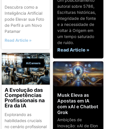
Um posicionamento
autoral sobre 5786,
Descubra como a
Escrituras históricas,
Inteligência Artificial
integridade de fonte
pode Elevar sua Foto
e a necessidade de
de Perfil a um Novo
voltar à Origem em
Patamar
um tempo saturado
Read Article »
de ruído.
Read Article »
AiCareers
A Evolução das
Competências
Musk Eleva as
Profissionais na
Apostas em IA
Era da IA
com xAI e Chatbot
Grok
Explorando as
Ambições de
habilidades cruciais
Inovação: xAI de Elon
no cenário profissional