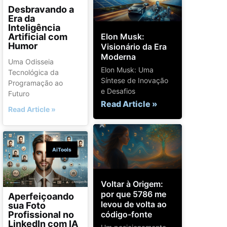
Desbravando a
Era da
Inteligência
Artificial com
Elon Musk:
Humor
Visionário da Era
Moderna
Uma Odisseia
Elon Musk: Uma
Tecnológica da
Síntese de Inovação
Programação ao
e Desafios
Futuro
Read Article »
Read Article »
AiTools
Voltar à Origem:
por que 5786 me
Aperfeiçoando
levou de volta ao
sua Foto
código-fonte
Profissional no
LinkedIn com IA