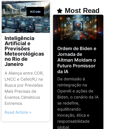
Most Read
AiCode
Inteligência
Artificial e
Ordem de Biden e
Previsões
Meteorológicas
Jornada de
no Rio de
Altman Moldam o
Janeiro
Futuro Promissor
da IA
A Aliança entre COR,
Da demissão à
LNCC e Cefet/RJ na
reintegração na
Busca por Previsões
OpenAI e ações de
Mais Precisas de
Biden, o cenário da IA
Eventos Climáticos
se redefine,
Extremos
equilibrando
Read Article »
inovação, ética e
responsabilidade
global.