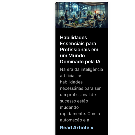
Habilidades
Essenciais para
Profissionais em
um Mundo
Dominado pela IA
Na era da inteligência
artificial, as
habilidades
necessárias para ser
um profissional de
sucesso estão
mudando
rapidamente. Com a
automação e a
Read Article »