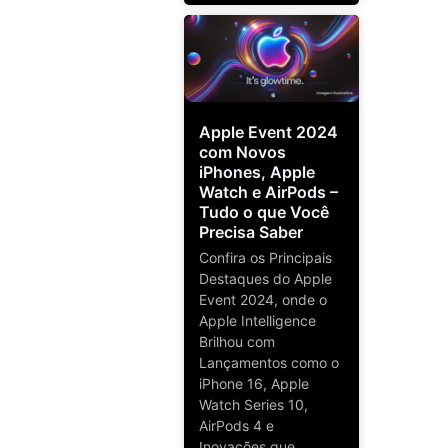
Apple Event 2024
com Novos
iPhones, Apple
Watch e AirPods –
Tudo o que Você
Precisa Saber
Confira os Principais
Destaques do Apple
Event 2024, onde o
Apple Intelligence
Brilhou com
Lançamentos como o
iPhone 16, Apple
Watch Series 10,
AirPods 4 e
Inovações que