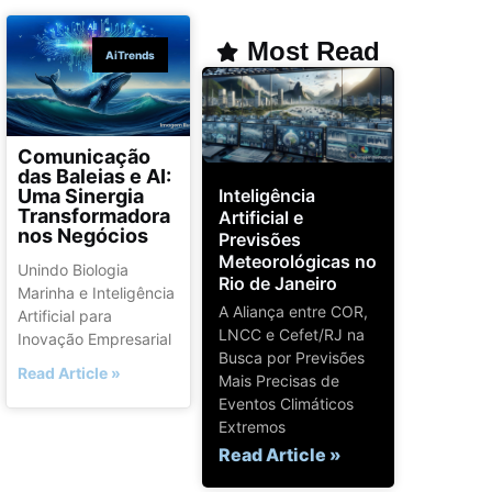
Most Read
AiTrends
Comunicação
das Baleias e AI:
Inteligência
Uma Sinergia
Transformadora
Artificial e
nos Negócios
Previsões
Meteorológicas no
Unindo Biologia
Rio de Janeiro
Marinha e Inteligência
A Aliança entre COR,
Artificial para
LNCC e Cefet/RJ na
Inovação Empresarial
Busca por Previsões
Read Article »
Mais Precisas de
Eventos Climáticos
Extremos
Read Article »