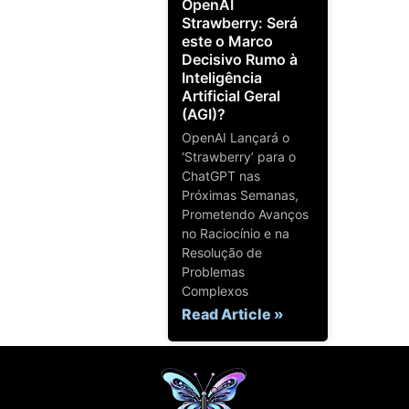
OpenAI
Strawberry: Será
este o Marco
Decisivo Rumo à
Inteligência
Artificial Geral
(AGI)?
OpenAI Lançará o
‘Strawberry’ para o
ChatGPT nas
Próximas Semanas,
Prometendo Avanços
no Raciocínio e na
Resolução de
Problemas
Complexos
Read Article »