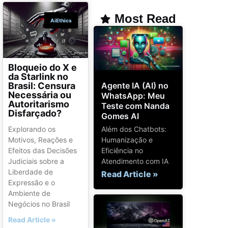
Most Read
AiEthics
Bloqueio do X e
da Starlink no
Agente IA (AI) no
Brasil: Censura
Necessária ou
WhatsApp: Meu
Autoritarismo
Teste com Nanda
Disfarçado?
Gomes AI
Além dos Chatbots:
Explorando os
Humanização e
Motivos, Reações e
Eficiência no
Efeitos das Decisões
Atendimento com IA
Judiciais sobre a
Liberdade de
Read Article »
Expressão e o
Ambiente de
Negócios no Brasil
Read Article »