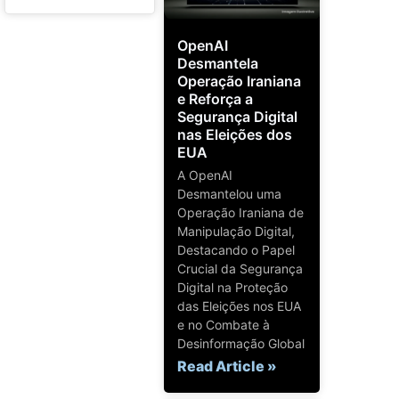
OpenAI
Desmantela
Operação Iraniana
e Reforça a
Segurança Digital
nas Eleições dos
EUA
A OpenAI
Desmantelou uma
Operação Iraniana de
Manipulação Digital,
Destacando o Papel
Crucial da Segurança
Digital na Proteção
das Eleições nos EUA
e no Combate à
Desinformação Global
Read Article »