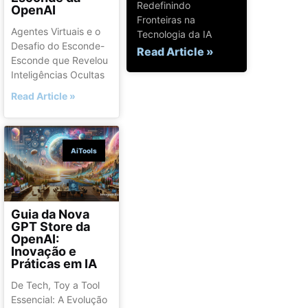
Redefinindo
OpenAI
Fronteiras na
Agentes Virtuais e o
Tecnologia da IA
Desafio do Esconde-
Read Article »
Esconde que Revelou
Inteligências Ocultas
Read Article »
AiTools
Guia da Nova
GPT Store da
OpenAI:
Inovação e
Práticas em IA
De Tech, Toy a Tool
Essencial: A Evolução