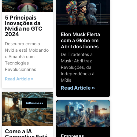
5 Principais
Inovações da
Nvidia no GTC
2024
Elon Musk Flerta
com a Globo em
Descubra como a
Abril dos Ícones
Nvidia está Moldando
De Tiradentes a
o Amanhã com
Musk: Abril traz
Tecnologias
Revoluções, da
Revolucionárias
Independência à
Read Article »
Mídia
Read Article »
AiBusiness
Como a IA
Empresas
Generativa Está