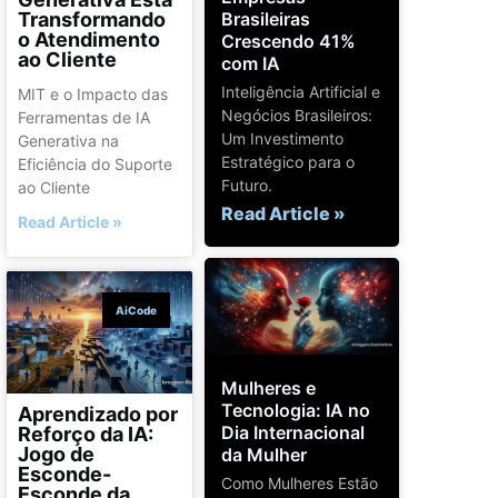
Brasileiras
Transformando
o Atendimento
Crescendo 41%
ao Cliente
com IA
Inteligência Artificial e
MIT e o Impacto das
Negócios Brasileiros:
Ferramentas de IA
Um Investimento
Generativa na
Estratégico para o
Eficiência do Suporte
Futuro.
ao Cliente
Read Article »
Read Article »
AiCode
Mulheres e
Tecnologia: IA no
Aprendizado por
Dia Internacional
Reforço da IA:
Jogo de
da Mulher
Esconde-
Como Mulheres Estão
Esconde da