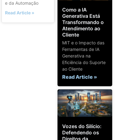
e da Automação
Como a IA
Read Article »
Generativa Está
Transformando o
Atendimento ao
Cliente
MIT e o Impacto das
Ferramentas de IA
Generativa na
Eficiência do Suporte
ao Cliente
Read Article »
Vozes do Silício:
Defendendo os
Direitos da