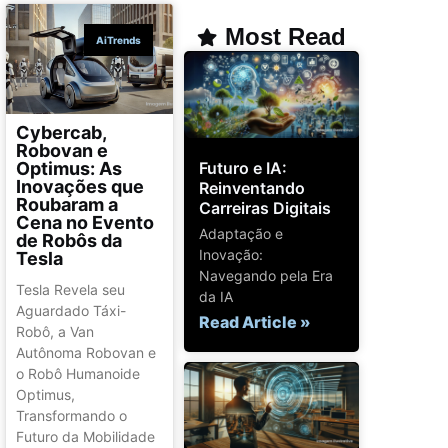
Most Read
AiTrends
Cybercab,
Robovan e
Futuro e IA:
Optimus: As
Inovações que
Reinventando
Roubaram a
Carreiras Digitais
Cena no Evento
Adaptação e
de Robôs da
Inovação:
Tesla
Navegando pela Era
Tesla Revela seu
da IA
Aguardado Táxi-
Read Article »
Robô, a Van
Autônoma Robovan e
o Robô Humanoide
Optimus,
Transformando o
Futuro da Mobilidade