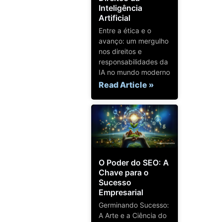
Inteligência
Artificial
Entre a ética e o
avanço: um mergulho
nos direitos e
responsabilidades da
IA no mundo moderno
Read Article »
O Poder do SEO: A
Chave para o
Sucesso
Empresarial
Germinando Sucesso:
A Arte e a Ciência do