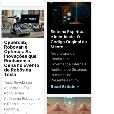
AiTrends
Sistema Espiritual
e Identidade: O
Código Original da
Cybercab,
Robovan e
Mente
Optimus: As
Arquitetura de
Inovações que
Identidade,
Roubaram a
Governança Interna e
Cena no Evento
de Robôs da
Auditoria de Sistemas
Tesla
Humanos no
Presente–Futuro.
Tesla Revela seu
Read Article »
Aguardado Táxi-
Robô, a Van
Autônoma Robovan e
o Robô Humanoide
Optimus,