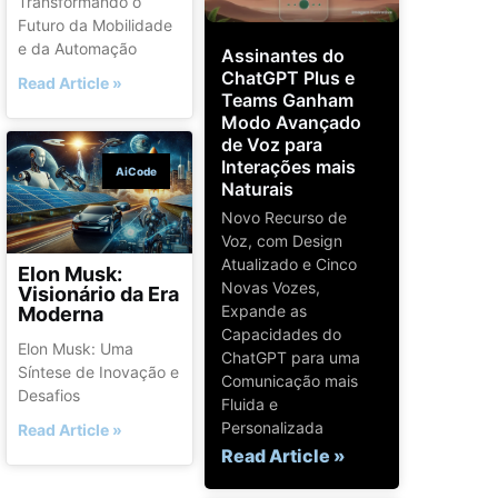
Transformando o
Futuro da Mobilidade
e da Automação
Assinantes do
ChatGPT Plus e
Read Article »
Teams Ganham
Modo Avançado
de Voz para
Interações mais
AiCode
Naturais
Novo Recurso de
Voz, com Design
Atualizado e Cinco
Elon Musk:
Novas Vozes,
Visionário da Era
Expande as
Moderna
Capacidades do
Elon Musk: Uma
ChatGPT para uma
Síntese de Inovação e
Comunicação mais
Desafios
Fluida e
Personalizada
Read Article »
Read Article »