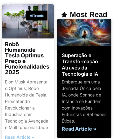
Most Read
AiTrends
Robô
Humanoide
Superação e
Tesla Optimus
Preço e
Transformação
Funcionalidades
Através da
2025
Tecnologia e IA
Embarque em uma
Elon Musk Apresenta
Jornada Única pela
o Optimus, Robô
IA, onde Sonhos de
Humanoide da Tesla,
Infância se Fundem
Prometendo
com Inovações
Revolucionar a
Futuristas e Reflexões
Indústria com
Éticas.
Tecnologia Avançada
e Multifuncionalidade
Read Article »
Read Article »