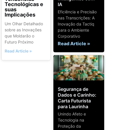
Tecnológicas e
IA
suas
Eficiência e Precisão
Implicações
nas Transcrições: A
Um Olhar Detalhado
Inovação da Tactiq
sobre as Inovações
para o Ambiente
que Moldarão o
Corporativo
Futuro Próximo
Read Article »
Read Article »
Segurança de
Dados e Carinho:
Carta Futurista
para Laurinha
Unindo Afeto e
Tecnologia na
Proteção da