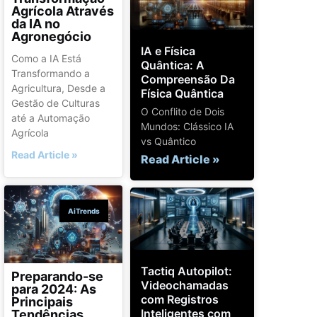
Agrícola Através
da IA no
Agronegócio
IA e Física
Como a IA Está
Quântica: A
Transformando a
Compreensão Da
Agricultura, Desde a
Física Quântica
Gestão de Culturas
O Conflito de Dois
até a Automação
Mundos: Clássico IA
Agrícola
vs Quântico
Read Article »
Read Article »
AiTrends
Tactiq Autopilot:
Preparando-se
Videochamadas
para 2024: As
com Registros
Principais
Inteligentes com
Tendências