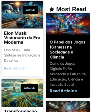
Most Read
AiCode
Elon Musk:
Visionário da Era
O Papel dos Jogos
Moderna
(Games) na
Elon Musk: Uma
Sociedade e
Síntese de Inovação e
Ciência
Desafios
Como os Jogos
Read Article »
Digitais Estão
Moldando o Futuro da
Educação, Ciência e
Inclusão Social
AiTrends
Read Article »
Transformação